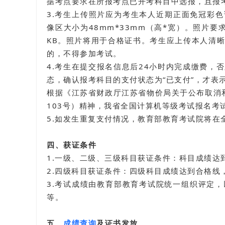
据考点要求在所报考点已开考科目中选报，且报
3.考生上传照片应为考生本人近期正面免冠彩色
像区大小为48mm*33mm（高*宽）。照片要求存
KB。照片将用于合格证书。考生应上传本人清
的，不得参加考试。
4.考生在提交报名信息后24小时内完成缴费，
态，确认报考科目的支付状态为“已支付”，才表
根据《江苏省财政厅江苏省物价局关于公布取消和
103号）精神，我省全国计算机等级考试报名考试
5.如发生重复支付情况，教育部教育考试院将
四、获证条件
1.一级、二级、三级科目获证条件：科目成绩达
2.四级科目获证条件：四级科目成绩达到合格线
3.考试成绩由教育部教育考试院统一组织评定
等。
五、
成绩查询
及证书发放