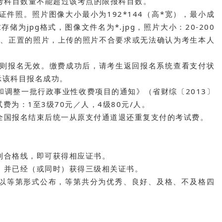
考科目数量不能超过该考点的限报科目数。
证件照。照片图像大小最小为192*144（高*宽），最小成
储为jpg格式，图像文件名为*.jpg，照片大小：20-200
晰、正置的照片，上传的照片不合要求或无法确认为考生本人
否则报名无效。缴费成功后，请考生返回报名系统查看支付状
示该科目报名成功。
调整一批行政事业性收费项目的通知》（省财综〔2013〕
费为：1至3级70元／人，4级80元/人。
在全国报名结束后统一从原支付通道退还重复支付的考试费。
到合格线，即可获得相应证书。
，并已经（或同时）获得三级相关证书。
，以等第形式公布，等第共分为优秀、良好、及格、不及格四